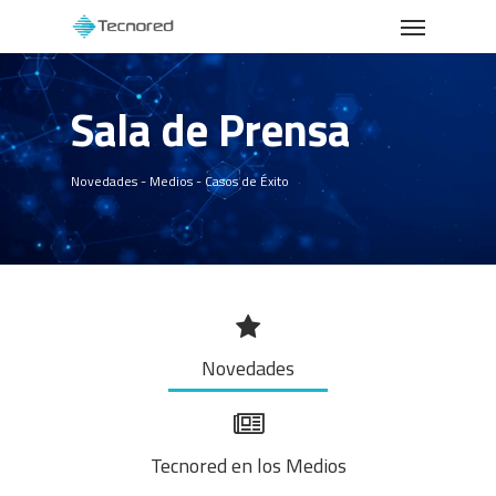
Menu
Skip
to
main
Sala de Prensa
content
Novedades - Medios - Casos de Éxito
Novedades
Tecnored en los Medios