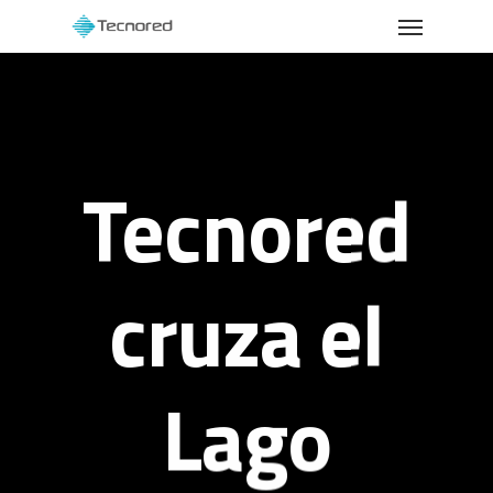
Menu
Skip
to
main
content
Tecnored
cruza el
Lago