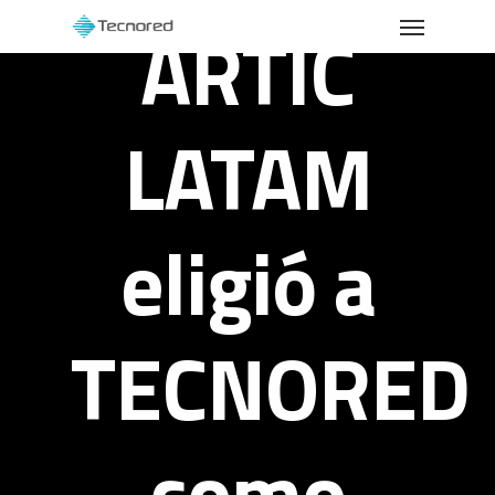
Menu
Skip
ARTIC
to
main
content
LATAM
eligió a
TECNORED
como