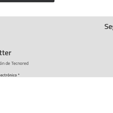
Se
tter
ión de Tecnored
lectrónico
*